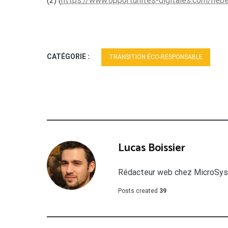
(2) (
https://www.opportunites-digitales.com/heb
CATÉGORIE :
TRANSITION ÉCO-RESPONSABLE
Lucas Boissier
Rédacteur web chez MicroSyst
Posts created
39