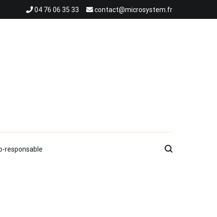
04 76 06 35 33
contact@microsystem.fr
co-responsable